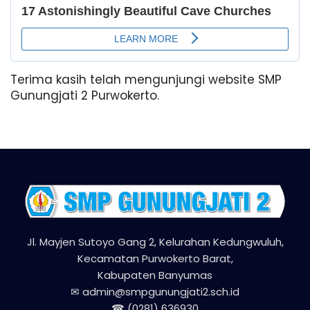
Terima kasih telah mengunjungi website SMP
Gunungjati 2 Purwokerto.
Jl. Mayjen Sutoyo Gang 2, Kelurahan Kedungwuluh,
Kecamatan Purwokerto Barat,
Kabupaten Banyumas
✉ admin@smpgunungjati2.sch.id
☎ (0281) 636930