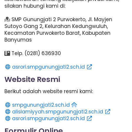
silakan hubungi kami di:
SMP Gunungjati 2 Purwokerto, Jl. Mayjen
Sutoyo Gang 2, Kelurahan Kedungwuluh,
Kecamatan Purwokerto Barat, Kabupaten
Banyumas
Telp. (0281) 636930
asrori.smpgunungjati2.sch.id
Website Resmi
Berikut adalah website resmi kami:
smpgunungjati2.sch.id
alislamiyyah.smpgunungjati2.sch.id
asrori.smpgunungjati2.sch.id
Formulir Online